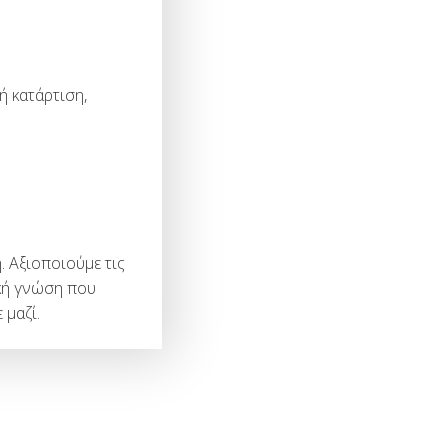
ή κατάρτιση,
. Αξιοποιούμε τις
κή γνώση που
 μαζί.