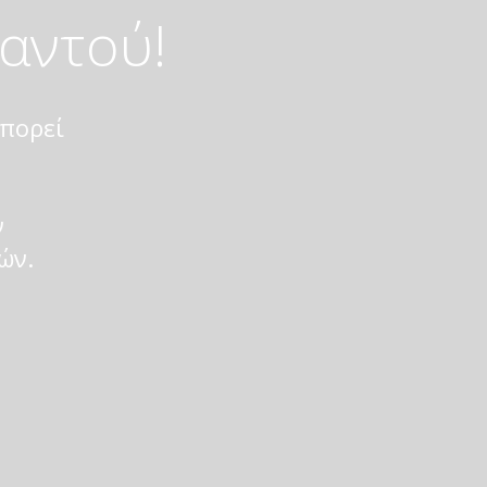
αντού!
μπορεί
ν
ών.