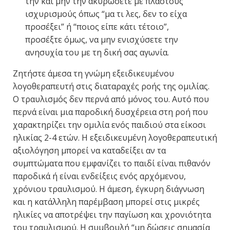
την και μην την ακυρώσετε με πλαστούς
ισχυρισμούς όπως “μα τι λες, δεν το είχα
προσέξει” ή “ποιος είπε κάτι τέτοιο”,
προσέξτε όμως, να μην ενισχύσετε την
ανησυχία του με τη δική σας αγωνία.
Ζητήστε άμεσα τη γνώμη εξειδικευμένου
λογοθεραπευτή στις διαταραχές ροής της ομιλίας.
Ο τραυλισμός δεν περνά από μόνος του. Αυτό που
περνά είναι μια παροδική δυσχέρεια στη ροή που
χαρακτηρίζει την ομιλία ενός παιδιού στα είκοσι
ηλικίας 2-4 ετών. Η εξειδικευμένη λογοθεραπευτική
αξιολόγηση μπορεί να καταδείξει αν τα
συμπτώματα που εμφανίζει το παιδί είναι πιθανόν
παροδικά ή είναι ενδείξεις ενός αρχόμενου,
χρόνιου τραυλισμού. Η άμεση, έγκυρη διάγνωση
και η κατάλληλη παρέμβαση μπορεί στις μικρές
ηλικίες να αποτρέψει την παγίωση και χρονιότητα
του τραυλισμού. Η συμβουλή “μη δώσεις σημασία