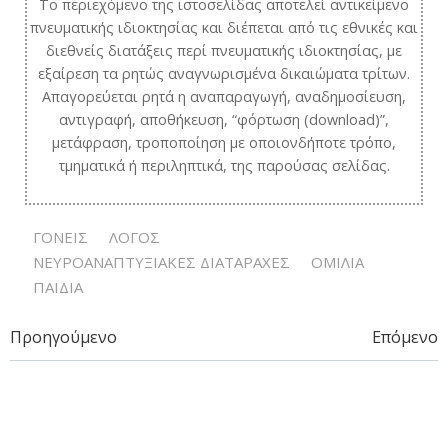
Το περιεχόμενο της ιστοσελίδας αποτελεί αντικείμενο
πνευματικής ιδιοκτησίας και διέπεται από τις εθνικές και
διεθνείς διατάξεις περί πνευματικής ιδιοκτησίας, με
εξαίρεση τα ρητώς αναγνωρισμένα δικαιώματα τρίτων.
Απαγορεύεται ρητά η αναπαραγωγή, αναδημοσίευση,
αντιγραφή, αποθήκευση, “φόρτωση (download)”,
μετάφραση, τροποποίηση με οποιονδήποτε τρόπο,
τμηματικά ή περιληπτικά, της παρούσας σελίδας.
ΓΟΝΕΙΣ
ΛΟΓΟΣ
ΝΕΥΡΟΑΝΑΠΤΥΞΙΑΚΕΣ ΔΙΑΤΑΡΑΧΕΣ
ΟΜΙΛΙΑ
ΠΑΙΔΙΑ
Post
Post
Προηγούμενο
Επόμενο
navigation
navigation